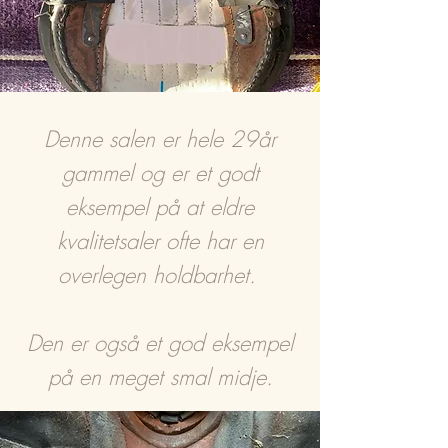
Denne salen er hele 29år
gammel og er et godt
eksempel på at eldre
kvalitetsaler ofte har en
overlegen holdbarhet.
Den er også et god eksempel
på en meget smal midje.