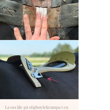
La oss kle på stigbøylekrampa i en