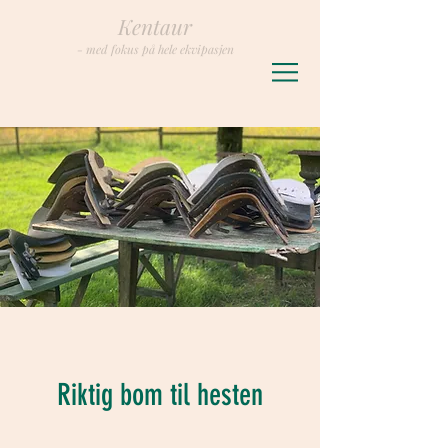
Kentaur
- med fokus på hele ekvipasjen
Riktig bom til hesten