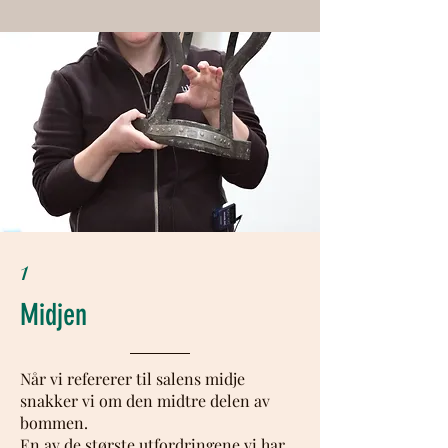
1
Midjen
Når vi refererer til salens midje
snakker vi om den midtre delen av
bommen.
En av de største utfordringene vi har